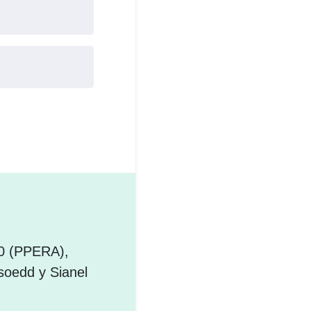
00 (PPERA),
ysoedd y Sianel