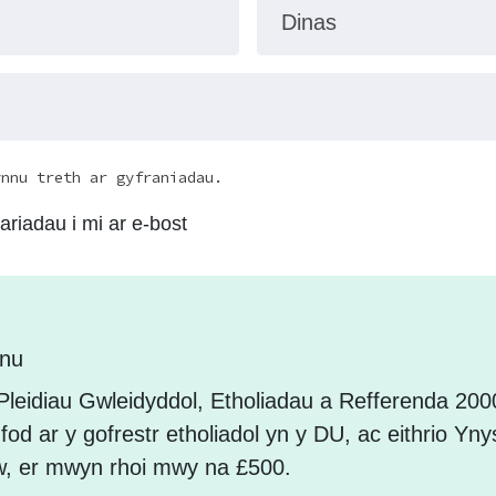
Dinas
ynnu treth ar gyfraniadau.
riadau i mi ar e-bost
nnu
leidiau Gwleidyddol, Etholiadau a Refferenda 20
i fod ar y gofrestr etholiadol yn y DU, ac eithrio Yn
, er mwyn rhoi mwy na £500.