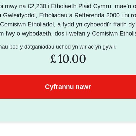
oi mwy na £2,230 i Etholaeth Plaid Cymru, mae'n o
u Gwleidyddol, Etholiadau a Refferenda 2000 i ni 
r Comisiwn Etholiadol, a fydd yn cyhoeddi'r ffaith dy
m fwy o wybodaeth, dos i wefan y Comisiwn Etholi
hau bod y datganiadau uchod yn wir ac yn gywir.
£
10.00