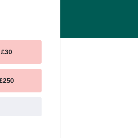
£30
£250