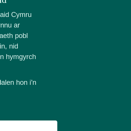
aid Cymru
ynnu ar
aeth pobl
in, nid
ein hymgyrch
alen hon i’n