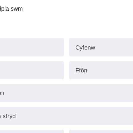
ipia swm
Cyfenw
Ffôn
a stryd