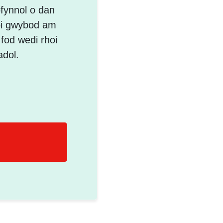
fynnol o dan
roi gwybod am
 fod wedi rhoi
adol.