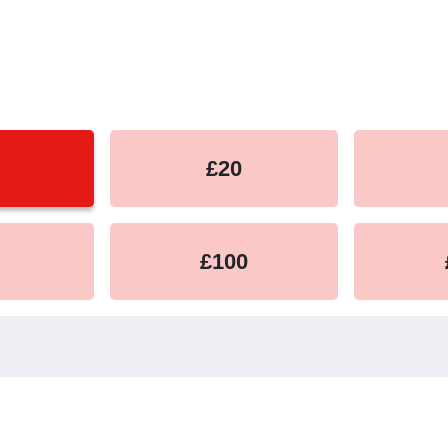
equency
£20
£100