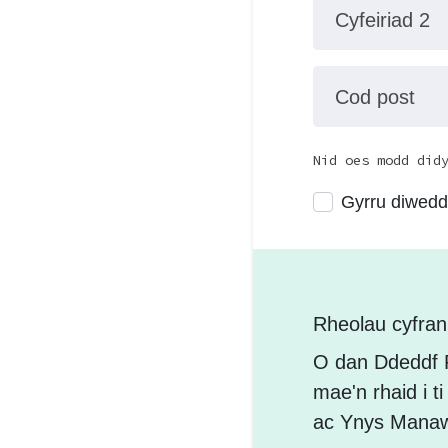
Cyfeiriad 2
Cod post
Nid oes modd did
Gyrru diwedda
Rheolau cyfra
O dan Ddeddf P
mae'n rhaid i t
ac Ynys Manaw