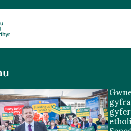
nu
Gwn
gyfra
gyfe
ethol
Sene