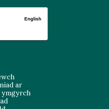
English
ewch
niad ar
r ymgyrch
iad
dd