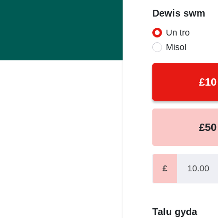
Dewis swm
Un tro
Donation fr
Misol
£10
£50
£
Talu gyda