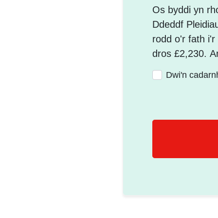
Os byddi yn rh
Ddeddf Pleidia
rodd o'r fath i'
dros £2,230. A
Dwi'n cadarn