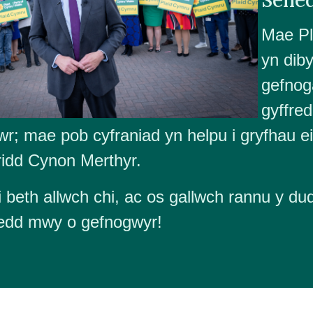
Mae Pl
yn dib
gefnog
gyffred
r; mae pob cyfraniad yn helpu i gryfhau 
idd Cynon Merthyr.
 beth allwch chi, ac os gallwch rannu y dud
aedd mwy o gefnogwyr!