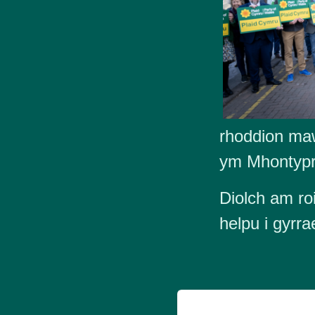
rhoddion maw
ym Mhontypr
Diolch am roi
helpu i gyrr